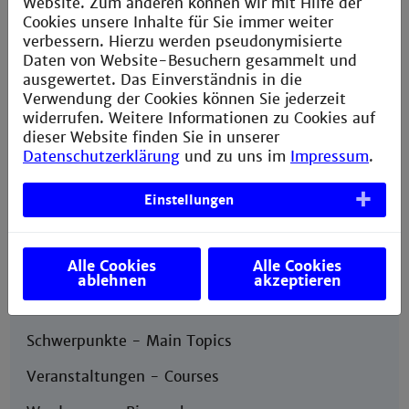
Website. Zum anderen können wir mit Hilfe der
WebEx an.
Cookies unsere Inhalte für Sie immer weiter
verbessern. Hierzu werden pseudonymisierte
Mit besten Grüßen
Daten von Website-Besuchern gesammelt und
ausgewertet. Das Einverständnis in die
Marion Baldus
Verwendung der Cookies können Sie jederzeit
widerrufen. Weitere Informationen zu Cookies auf
dieser Website finden Sie in unserer
Datenschutzerklärung
und zu uns im
Impressum
.
Einstellungen
Weitere Informationen:
Alle Cookies
Alle Cookies
Startseite Prof. Dr. Baldus
ablehnen
akzeptieren
Aktuelles-News
Schwerpunkte - Main Topics
Veranstaltungen - Courses