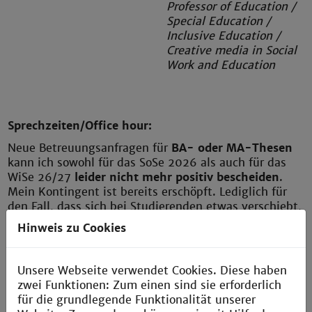
Professor of Education /
Special Education /
Inclusive Education /
Creative media in Social
Work and Education
Sprechzeiten/Office hour:
Neue Betreuungsanfragen für
BA- oder MA-Thesen
kann ich sowohl für das SoSe 2026 als auch für das
WiSe 26/27
leider nicht mehr positiv bescheiden
.
Mein Kontingent ist bereits erschöpft. Lediglich für
den Fall, dass sich bei Studierenden etwas verschiebt,
werden Kapazitäten wieder frei.
Hinweis zu Cookies
Bei allen anderen Fragen, die Sie gerne mit mir
besprechen möchten, melden Sie sich bitte per E-
Unsere Webseite verwendet Cookies. Diese haben
Mail bei mir. Ich bin in der Regel sehr gut erreichbar.
zwei Funktionen: Zum einen sind sie erforderlich
Sprechstunden-Termine biete ich (
nach vorheriger
für die grundlegende Funktionalität unserer
Anfrage per E-Mail
) in Präsenz, telefonisch oder per