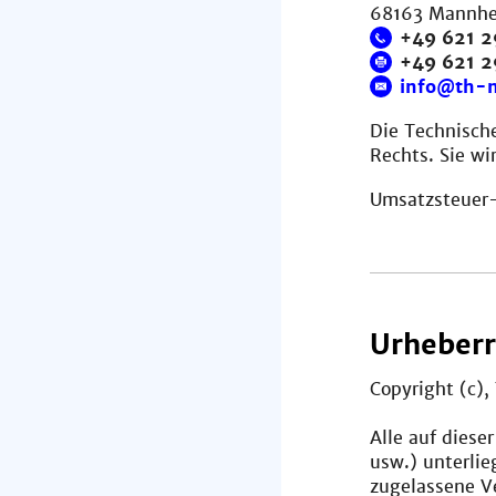
68163 Mannh
+49 621 2
+49 621 
info@th-
Die Technisch
Rechts. Sie wi
Umsatzsteuer-
Urheberr
Copyright (c)
Alle auf diese
usw.) unterli
zugelassene V