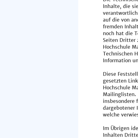
Inhalte, die s
verantwortlich
auf die von an
fremden Inhal
noch hat die 
Seiten Dritter
Hochschule Ma
Technischen H
Information u
Diese Feststel
gesetzten Link
Hochschule Ma
Mailinglisten.
insbesondere f
dargebotener I
welche verwie
Im Übrigen ide
Inhalten Dritt