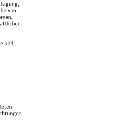
ltigung,
abe von
emen.
aftlichen
te und
deten
ichtungen