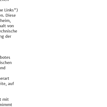
ne Links")
en. Diese
nheim,
alt von
Technische
ng der
ebotes
ischen
und
erart
ite, auf
t mit
ernimmt