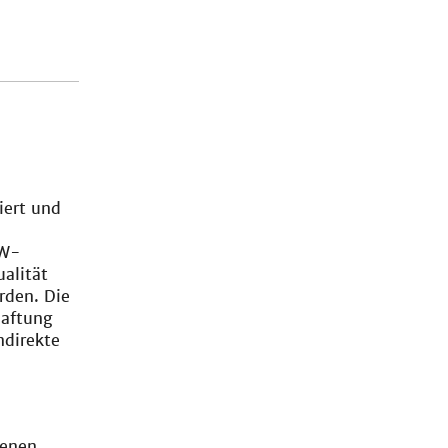
iert und
WW-
ualität
rden. Die
Haftung
ndirekte
genen