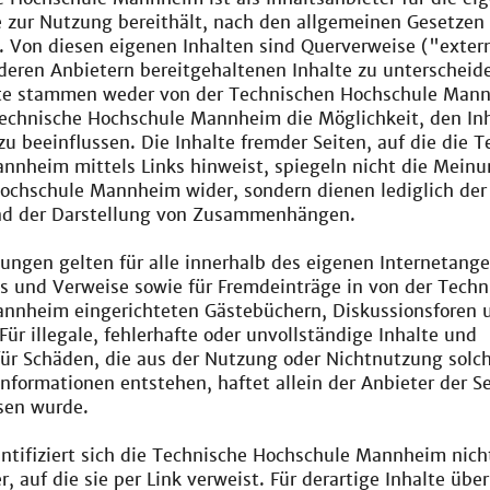
ie zur Nutzung bereithält, nach den allgemeinen Gesetzen
. Von diesen eigenen Inhalten sind Querverweise ("exter
deren Anbietern bereitgehaltenen Inhalte zu unterscheid
te stammen weder von der Technischen Hochschule Man
Technische Hochschule Mannheim die Möglichkeit, den Inh
 zu beeinflussen. Die Inhalte fremder Seiten, auf die die 
nnheim mittels Links hinweist, spiegeln nicht die Meinu
ochschule Mannheim wider, sondern dienen lediglich der
nd der Darstellung von Zusammenhängen.
lungen gelten für alle innerhalb des eigenen Internetang
s und Verweise sowie für Fremdeinträge in von der Techn
nnheim eingerichteten Gästebüchern, Diskussionsforen 
 Für illegale, fehlerhafte oder unvollständige Inhalte und
ür Schäden, die aus der Nutzung oder Nichtnutzung solch
nformationen entstehen, haftet allein der Anbieter der Se
sen wurde.
ntifiziert sich die Technische Hochschule Mannheim nich
er, auf die sie per Link verweist. Für derartige Inhalte üb