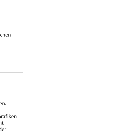
ichen
en.
Grafiken
ht
der