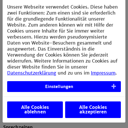
Fachgebiet
Unsere Webseite verwendet Cookies. Diese haben
Theorie und Praxis der Sozialen Arbeit |
zwei Funktionen: Zum einen sind sie erforderlich
Professionelles Handeln
für die grundlegende Funktionalität unserer
Website. Zum anderen können wir mit Hilfe der
Sprechzeiten
Cookies unsere Inhalte für Sie immer weiter
nach Vereinbarung per E-Mail
verbessern. Hierzu werden pseudonymisierte
Daten von Website-Besuchern gesammelt und
06 21 - 292 -
67 3
7
ausgewertet. Das Einverständnis in die
Verwendung der Cookies können Sie jederzeit
nock@th-mannheim.de
widerrufen. Weitere Informationen zu Cookies auf
dieser Website finden Sie in unserer
Datenschutzerklärung
und zu uns im
Impressum
.
Prof. Dr. phil. Alexander Noyon
Einstellungen
Dipl.-Psychologe
Fachgebiet
Alle Cookies
Alle Cookies
Psychologie in der Sozialen Arbeit – Beratung,
ablehnen
akzeptieren
Therapie und Forschungsmethoden
Sprechzeiten