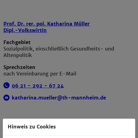
Prof. Dr. rer. pol. Katharina Müller
Dipl.-Volkswirtin
Fachgebiet
Sozialpolitik, einschließlich Gesundheits- und
Altenpolitik
Sprechzeiten
nach Vereinbarung per E-Mail
06 21 - 292 -
67
24
katharina.mueller@th-mannheim.de
Hinweis zu Cookies
Prof. Dr. Lukas Nock