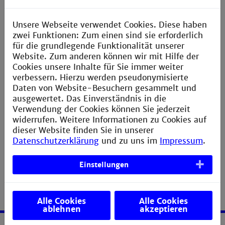
Nach welchen Kriterien erfolgt die
Zulassung zum Studium der Sozialen Arbeit
an der Technischen Hochschule Mannheim?
Unsere Webseite verwendet Cookies. Diese haben
zwei Funktionen: Zum einen sind sie erforderlich
Ist meine Berufsausbildung für den
für die grundlegende Funktionalität unserer
Studiengang Soziale Arbeit „einschlägig“?
Website. Zum anderen können wir mit Hilfe der
Cookies unsere Inhalte für Sie immer weiter
Was ist die Wartezeit bzw. ein
verbessern. Hierzu werden pseudonymisierte
Wartesemester?
Daten von Website-Besuchern gesammelt und
ausgewertet. Das Einverständnis in die
Der Status meiner Bewerbung bei
Verwendung der Cookies können Sie jederzeit
Hochschulstart lautet immer noch:
„Schriftl. Bewerbung noch nicht
widerrufen. Weitere Informationen zu Cookies auf
eingegangen“ oder „Bewerbung noch nicht
dieser Website finden Sie in unserer
bearbeitet“
Datenschutzerklärung
und zu uns im
Impressum
.
Einstellungen
Alle Cookies
Alle Cookies
ablehnen
akzeptieren