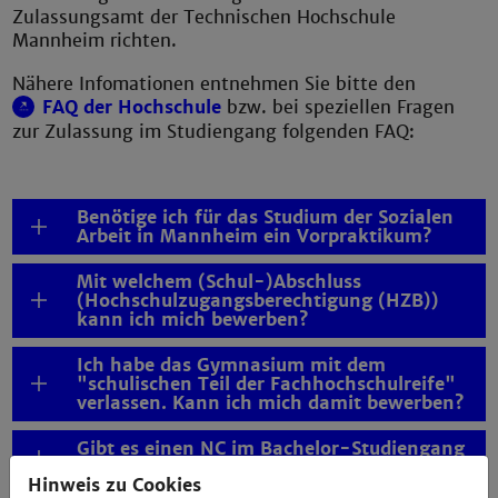
Zulassungsamt der Technischen Hochschule
Mannheim richten.
Nähere Infomationen entnehmen Sie bitte den
FAQ der Hochschule
bzw. bei speziellen Fragen
zur Zulassung im Studiengang folgenden FAQ:
Benötige ich für das Studium der Sozialen
Arbeit in Mannheim ein Vorpraktikum?
Mit welchem (Schul-)Abschluss
(Hochschulzugangsberechtigung (HZB))
kann ich mich bewerben?
Ich habe das Gymnasium mit dem
"schulischen Teil der Fachhochschulreife"
verlassen. Kann ich mich damit bewerben?
Gibt es einen NC im Bachelor-Studiengang
Soziale Arbeit?
Hinweis zu Cookies