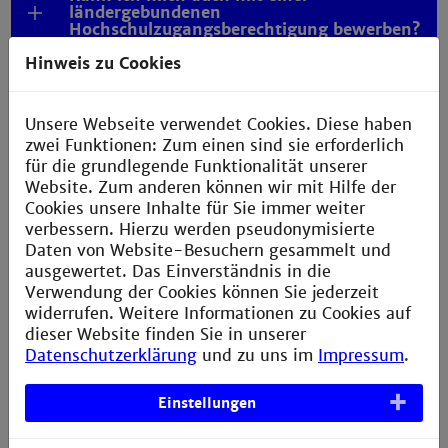
ländergebundenen
Hochschulzugangsberechtigung bewerben?
Hinweis zu Cookies
Ist ein Arbeitsplatzwechsel während des
Studiums möglich?
Unsere Webseite verwendet Cookies. Diese haben
Wie fertige ich ein Motivationsschreiben für
meine Bewerbung um einen Studienplatz
zwei Funktionen: Zum einen sind sie erforderlich
für Soziale Arbeit plus an?
für die grundlegende Funktionalität unserer
Website. Zum anderen können wir mit Hilfe der
Was kann ich mir unter der Klausur
Cookies unsere Inhalte für Sie immer weiter
vorstellen, zu der ich nach Absenden
verbessern. Hierzu werden pseudonymisierte
meiner Bewerbung über das
Daten von Website-Besuchern gesammelt und
Bewerbungsportal (mit zeitlichem Abstand)
eingeladen werde, sofern ich die formalen
ausgewertet. Das Einverständnis in die
Voraussetzungen erfülle?
Verwendung der Cookies können Sie jederzeit
widerrufen. Weitere Informationen zu Cookies auf
Muss ich im Bereich der Kinder- und
dieser Website finden Sie in unserer
Jugendarbeit vor bzw. während des
Datenschutzerklärung
und zu uns im
Impressum
.
Studiums tätig (gewesen) sein, um einen
Studienplatz zu erhalten?
Einstellungen