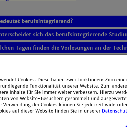
edeutet berufsintegrierend?
nterscheidet sich das berufsintegrierende Stud
lchen Tagen finden die Vorlesungen an der Tech
s einen NC für den Bachelor Soziale Arbeit plus?
n Studiengebühren entrichtet werden?
wendet Cookies. Diese haben zwei Funktionen: Zum einen
e grundlegende Funktionalität unserer Website. Zum ander
elchem (Schul-)Abschluss (Hochschulzugangsber
sere Inhalte für Sie immer weiter verbessern. Hierzu wer
aten von Website-Besuchern gesammelt und ausgewerte
ich mich auch mit einer ländergebundenen Hoc
ie Verwendung der Cookies können Sie jederzeit widerrufe
okies auf dieser Website finden Sie in unserer
Datenschut
in Arbeitsplatzwechsel während des Studiums mög