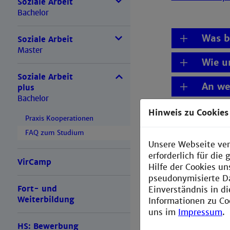
Soziale Arbeit
Bachelor
Was b
Soziale Arbeit
Master
Wie u
Soziale Arbeit
An we
plus
Bachelor
Gibt e
Hinweis zu Cookies
Praxis Kooperationen
FAQ zum Studium
Müsse
Unsere Webseite ver
erforderlich für di
Mit w
VirCamp
Hilfe der Cookies un
pseudonymisierte D
Kann 
Fort- und
Einverständnis in d
Weiterbildung
Informationen zu Co
Ist e
uns im
Impressum
.
HS: Bewerbung