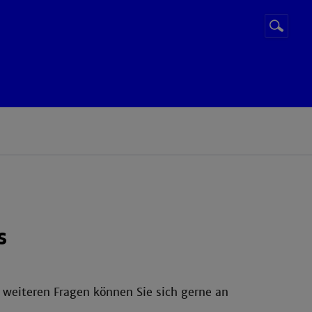
Suchbegr
Suche
starten
s
 weiteren Fragen können Sie sich gerne an