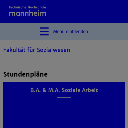
Menü
einblenden
Fakultät für Sozialwesen
Stundenpläne
B.A. & M.A. Soziale Arbeit